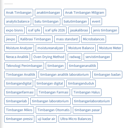
Anak Timbangan
anaktimbangan
Anak Timbangan Miligram
analyticbalance
batu timbangan
batutimbangan
event
expo bisnis
icef ipfe
icef ipfe 2026
jasakalibrasi
jenis timbangan
jiexpo
Kalibrasi Timbangan
mass standard
Microbalances
Moisture Analyzer
moistureanalyzer
Moisture Balance
Moisture Meter
Neraca Analitik
Oven Drying Method
radwag
servistimbangan
Teknologi Penimbangan
timbangan
timbangananalitik
Timbangan Analitik
timbangan analitik laboratorium
timbangan badan
timbangandigital
timbangan digital
timbanganduduk
timbanganfarmasi
Timbangan Farmasi
Timbangan Halus
timbanganlab
timbangan laboratorium
timbanganlaboratorium
Timbangan Mikro
Timbangan Otomatis
timbangan pasar
timbangan presisi
uji kadar air
Ultra-Micro Balances