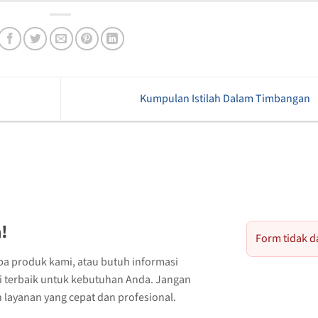
Kumpulan Istilah Dalam Timbangan
!
Form tidak d
ba produk kami, atau butuh informasi
si terbaik untuk kebutuhan Anda. Jangan
layanan yang cepat dan profesional.