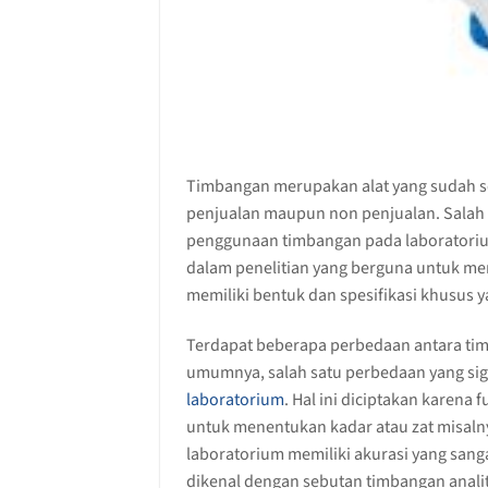
Timbangan merupakan alat yang sudah se
penjualan maupun non penjualan. Salah 
penggunaan timbangan pada laboratoriu
dalam penelitian yang berguna untuk men
memiliki bentuk dan spesifikasi khusu
Terdapat beberapa perbedaan antara ti
umumnya, salah satu perbedaan yang sig
laboratorium
. Hal ini diciptakan karena
untuk menentukan kadar atau zat misaln
laboratorium memiliki akurasi yang sangat
dikenal dengan sebutan timbangan anali