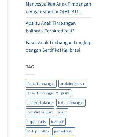
Menyesuaikan Anak Timbangan
dengan Standar OIML R111
Apa Itu Anak Timbangan
Kalibrasi Terakreditasi?
Paket Anak Timbangan Lengkap
dengan Sertifikat Kalibrasi
TAG
Anak Timbangan
anaktimbangan
Anak Timbangan Miligram
analyticbalance
batu timbangan
batutimbangan
event
expo bisnis
icef ipfe
icef ipfe 2026
jasakalibrasi