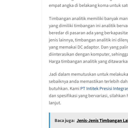
empat angka di belakang koma untuk sa
Timbangan analitik memiliki banyak manfa
yang dimiliki timbangan ini analitik ber
beredar di pasaran ada yang berkapasitas
jenis lainnya, timbangan analitik ini dil
yang memakai DC adaptor. Dan yang palin
diinterasikan dengan komputer, sehingg
Harga timbangan analitik yang ditawarkan
Jadi dalam memutuskan untuk melakukan 
sebaiknya anda memastikan terlebih dahu
butuhkan. Kami
PT Intitek Presisi Integra
dan spesifikasi yang bervariasi, silahkan
lanjut.
Baca juga:
Jenis-Jenis Timbangan L