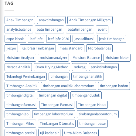
TAG
Anak Timbangan
anaktimbangan
Anak Timbangan Miligram
analyticbalance
batu timbangan
batutimbangan
event
expo bisnis
icef ipfe
icef ipfe 2026
jasakalibrasi
jenis timbangan
jiexpo
Kalibrasi Timbangan
mass standard
Microbalances
Moisture Analyzer
moistureanalyzer
Moisture Balance
Moisture Meter
Neraca Analitik
Oven Drying Method
radwag
servistimbangan
Teknologi Penimbangan
timbangan
timbangananalitik
Timbangan Analitik
timbangan analitik laboratorium
timbangan badan
timbangandigital
timbangan digital
timbanganduduk
timbanganfarmasi
Timbangan Farmasi
Timbangan Halus
timbanganlab
timbangan laboratorium
timbanganlaboratorium
Timbangan Mikro
Timbangan Otomatis
timbangan pasar
timbangan presisi
uji kadar air
Ultra-Micro Balances