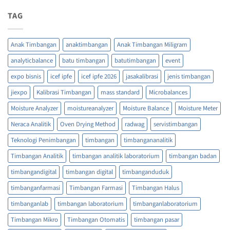
TAG
Anak Timbangan
anaktimbangan
Anak Timbangan Miligram
analyticbalance
batu timbangan
batutimbangan
event
expo bisnis
icef ipfe
icef ipfe 2026
jasakalibrasi
jenis timbangan
jiexpo
Kalibrasi Timbangan
mass standard
Microbalances
Moisture Analyzer
moistureanalyzer
Moisture Balance
Moisture Meter
Neraca Analitik
Oven Drying Method
radwag
servistimbangan
Teknologi Penimbangan
timbangan
timbangananalitik
Timbangan Analitik
timbangan analitik laboratorium
timbangan badan
timbangandigital
timbangan digital
timbanganduduk
timbanganfarmasi
Timbangan Farmasi
Timbangan Halus
timbanganlab
timbangan laboratorium
timbanganlaboratorium
Timbangan Mikro
Timbangan Otomatis
timbangan pasar