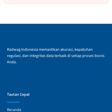
Radwag Indonesia memastikan akurasi, kepatuhan
regulasi, dan integritas data terbaik di setiap proses bisnis
Anda.
Tautan Cepat
Beranda