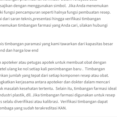
 disajikan dengan menggunakan simbol. Jika Anda menemukan
iki fungsi pencampuran seperti halnya fungsi pembuatan resep.
ari saran teknis,presentasi hingga verifikasi timbangan
enemukan timbangan farmasi yang Anda cari, silakan hubungi
is timbangan paramasi yang kami tawarkan dari kapasitas besar
 end dan harga low end
h apoteker atau petugas apotek untuk membuat obat dengan
tel ulang ke nol setiap kali penimbangan baru . Timbangan
n jumlah yang tepat dari setiap komponen resep atau obat.
ingkatkan kerjasama antara apoteker dan dokter dalam mencari
k masalah kesehatan tertentu. Selain itu, timbangan farmasi ideal
ndustri plastik, dll. Jika timbangan farmasi digunakan untuk resep
selalu diverifikasi atau kalibrasi. Verifikasi timbangan dapat
lembaga yang sudah terakreditasi KAN.