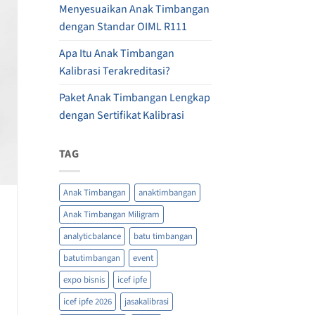
Menyesuaikan Anak Timbangan
dengan Standar OIML R111
Apa Itu Anak Timbangan
Kalibrasi Terakreditasi?
Paket Anak Timbangan Lengkap
dengan Sertifikat Kalibrasi
TAG
Anak Timbangan
anaktimbangan
Anak Timbangan Miligram
analyticbalance
batu timbangan
batutimbangan
event
expo bisnis
icef ipfe
icef ipfe 2026
jasakalibrasi